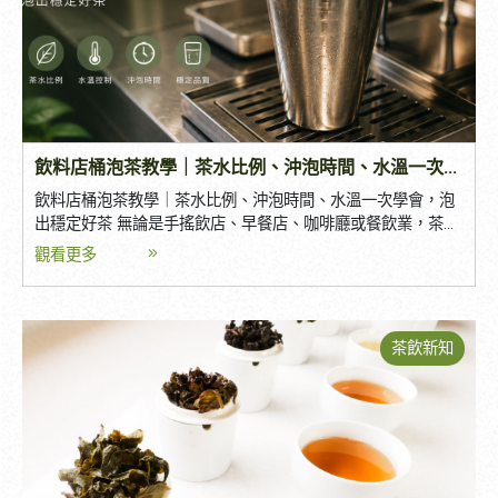
飲料店桶泡茶教學｜茶水比例、沖泡時間、水溫一次學會，泡出穩定好茶
飲料店桶泡茶教學｜茶水比例、沖泡時間、水溫一次學會，泡
出穩定好茶 無論是手搖飲店、早餐店、咖啡廳或餐飲業，茶飲
都是重要的產品之一。而一杯好喝的茶，不只是選對茶葉，更
觀看更多
需要掌握正確的沖泡方式。 桶泡茶與一般泡茶最大的不同，在
於追求風味穩定、效率高且適合大量製作，因此茶水比例、水
溫與沖泡時間都需要精準控制，才能維持每一桶茶湯的品質一
致。 究竟飲料店桶泡茶該如何沖泡？ 不同茶葉又該使用什麼水
茶飲新知
溫與時間？ 本篇將帶您了解桶泡茶的基本原則與實際操作流
程。 一、什麼是桶泡茶？ 桶泡茶是餐飲業最常見的沖泡方式，
利用不鏽鋼桶或保溫桶，一次沖泡大量茶湯，作為純茶、奶
茶、水果茶及各式調飲的基底。 與一般功夫茶相比，桶泡茶的
重點不是細細品茗，而是追求： 風味穩定 沖泡效率高 適合大
量製作 每一桶品質一致 因此，桶泡茶通常採用一次萃取，不需